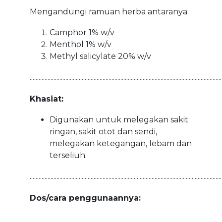
Mengandungi ramuan herba antaranya:
Camphor 1% w/v
Menthol 1% w/v
Methyl salicylate 20% w/v
.................................................................................................................................
Khasiat:
Digunakan untuk melegakan sakit
ringan, sakit otot dan sendi,
melegakan ketegangan, lebam dan
terseliuh.
.................................................................................................................................
Dos/cara penggunaannya: