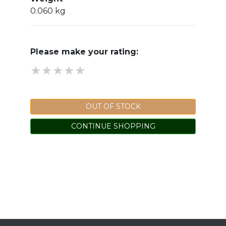
0.060 kg
Please make your rating:
★
★
★
★
★
★
★
★
★
★
★
★
★
★
★
OUT OF STOCK
CONTINUE SHOPPING